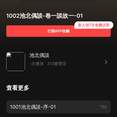
1002池北偶談-卷一談故一-01
新人領7天免費試用
打開APP收聽
池北偶談
-次播放
313條聲音
查看更多
1001池北偶談-序-01
15s