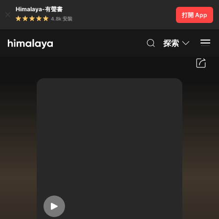
Himalaya-有聲書
打開 App
4.8k 安裝
探索