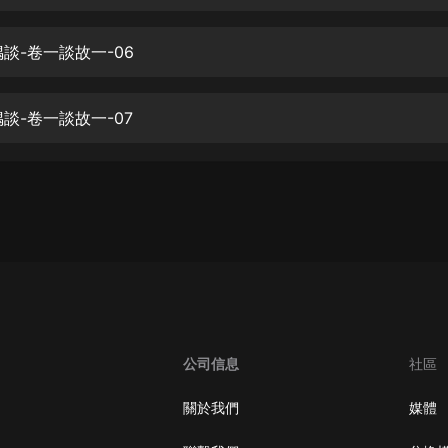
生命科學篇1-2·猴子警長科學探案記|
寶寶巴士科普
寶寶巴士
偶談-卷一談故一-06
【新民間劇場】我的老千江湖｜ 有聲
的紫襟｜ 魔幻千手
偶談-卷一談故一-07
有聲的紫襟
《夜色鋼琴曲》
夜色鋼琴曲趙海洋
太荒吞天訣丨熱血玄幻丨紫襟領銜有
聲劇
有聲的紫襟
嫡女貴嫁 | 一刀蘇蘇團隊制作 | 古言
宮鬥重生爽文 多人有聲劇
公司信息
社區
一刀蘇蘇
中國大案紀實 | 每日一驚案！真實案
關於我們
媒體
件恐怖刑偵尚文
大舌頭尚文