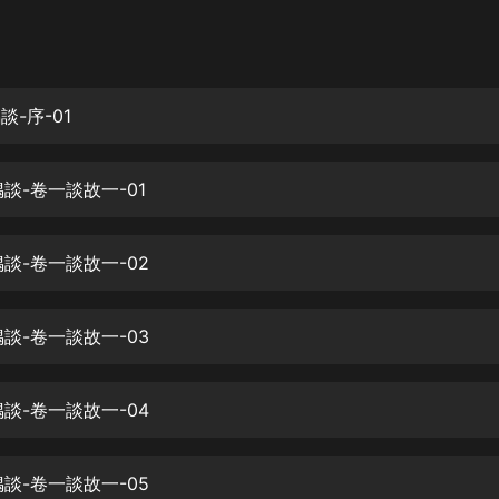
灰姑娘音樂
郭德綱於謙相聲全集
德雲社郭德綱相聲VIP
談-序-01
安全警長啦咘啦哆·假期篇|新篇章加
更|寶寶巴士故事
偶談-卷一談故一-01
寶寶巴士
凡人修仙傳|楊洋主演影視原著|薑廣
濤配音多播版本
偶談-卷一談故一-02
光合積木
偶談-卷一談故一-03
摸金天師【第一季】（紫襟演播）
有聲的紫襟
偶談-卷一談故一-04
無敵六皇子|爆笑穿越|無敵流皇子|安
燃領銜有聲小說
安燃
偶談-卷一談故一-05