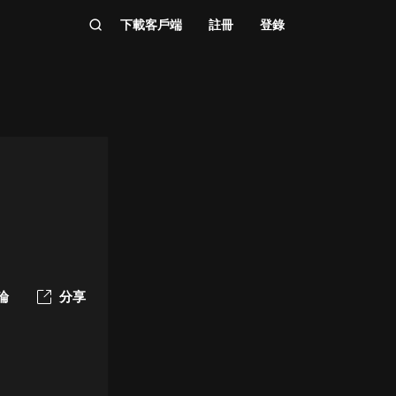
下載客戶端
註冊
登錄
論
分享