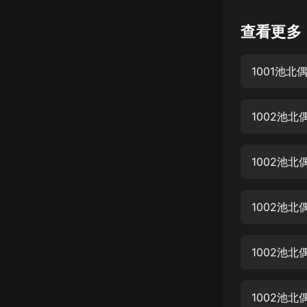
懸疑
查看更多
科幻
1001池北偶
好書精講
外語
1002池北
耽美
認知思維
1002池北
人文
音樂
1002池北
粵語
1002池北
頭條
娛樂
1002池北