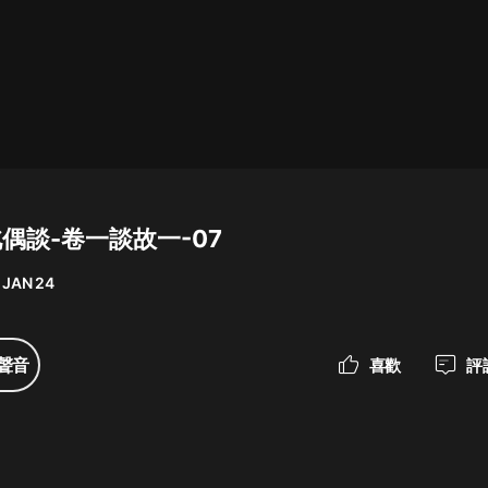
最佳女婿｜都市異能多人有聲劇｜一
種侃侃｜有聲小說
一種侃侃
米小圈上學記:一二三年級 | 暢銷出版
物
北偶談-卷一談故一-07
米小圈
 JAN 24
破壞者聯盟篇1-4季·猴子警長科學探
案記|寶寶巴士
寶寶巴士
聲音
喜歡
評
大奉打更人丨頭陀淵領銜多人有聲
劇|暢聽全集|王鶴棣、田曦薇主演影
視劇原著|賣報小郎君
頭陀淵講故事
總有這樣的歌只想一個人聽