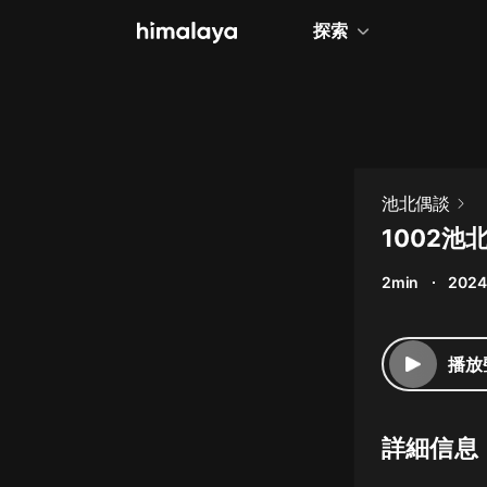
探索
全部
小說
個人成長
池北偶談
相聲評書
1002池
兒童
2min
2024
歷史
情感治愈
播放
健康養生
商業財經
詳細信息
廣播劇