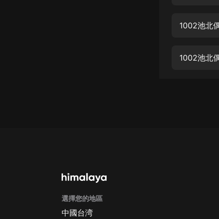
經典名著
人物傳記
1002池北
電影
生活
1002池北
英語
日語
課程
少兒教育
二次元
教育培訓
IT科技
選擇您的地區
汽車
中國台湾