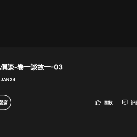
最佳女婿｜都市異能多人有聲劇｜一
種侃侃｜有聲小說
一種侃侃
米小圈上學記:一二三年級 | 暢銷出版
物
北偶談-卷一談故一-03
米小圈
 JAN 24
破壞者聯盟篇1-4季·猴子警長科學探
案記|寶寶巴士
寶寶巴士
聲音
喜歡
評
大奉打更人丨頭陀淵領銜多人有聲
劇|暢聽全集|王鶴棣、田曦薇主演影
視劇原著|賣報小郎君
頭陀淵講故事
總有這樣的歌只想一個人聽