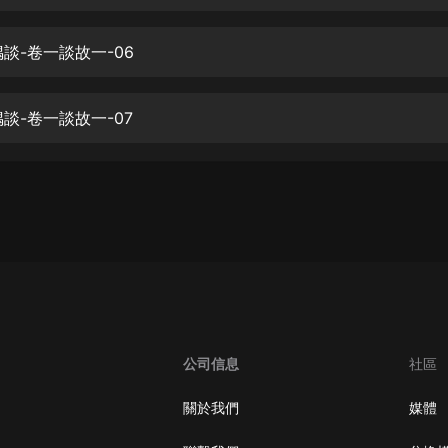
生命科學篇1-2·猴子警長科學探案記|
寶寶巴士科普
寶寶巴士
偶談-卷一談故一-06
【新民間劇場】我的老千江湖｜ 有聲
的紫襟｜ 魔幻千手
偶談-卷一談故一-07
有聲的紫襟
《夜色鋼琴曲》
夜色鋼琴曲趙海洋
太荒吞天訣丨熱血玄幻丨紫襟領銜有
聲劇
有聲的紫襟
嫡女貴嫁 | 一刀蘇蘇團隊制作 | 古言
宮鬥重生爽文 多人有聲劇
公司信息
社區
一刀蘇蘇
中國大案紀實 | 每日一驚案！真實案
關於我們
媒體
件恐怖刑偵尚文
大舌頭尚文