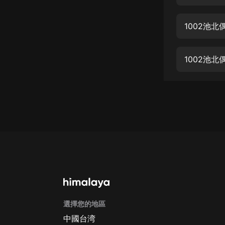
經典名著
人物傳記
1002池北
電影
生活
1002池北
英語
日語
課程
少兒教育
二次元
教育培訓
IT科技
選擇您的地區
汽車
中國台湾