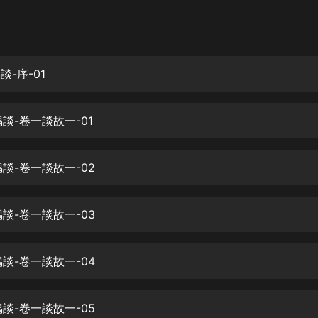
灰姑娘音樂
郭德綱於謙相聲全集
德雲社郭德綱相聲VIP
談-序-01
安全警長啦咘啦哆·假期篇|新篇章加
更|寶寶巴士故事
偶談-卷一談故一-01
寶寶巴士
凡人修仙傳|楊洋主演影視原著|薑廣
濤配音多播版本
偶談-卷一談故一-02
光合積木
偶談-卷一談故一-03
摸金天師【第一季】（紫襟演播）
有聲的紫襟
偶談-卷一談故一-04
無敵六皇子|爆笑穿越|無敵流皇子|安
燃領銜有聲小說
安燃
偶談-卷一談故一-05