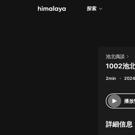
探索
全部
小說
個人成長
池北偶談
相聲評書
1002池
兒童
2min
2024
歷史
情感治愈
播放
健康養生
商業財經
詳細信息
廣播劇