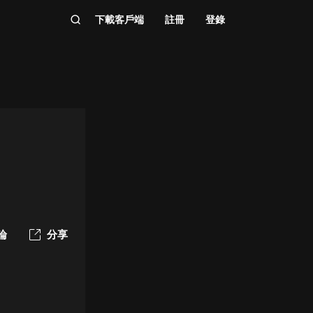
下載客戶端
註冊
登錄
論
分享