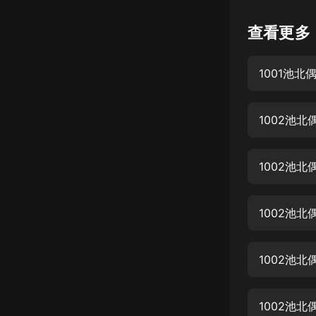
懸疑
查看更多
科幻
1001池北偶
好書精講
外語
1002池北
耽美
認知思維
1002池北
人文
音樂
1002池北
粵語
1002池北
頭條
娛樂
1002池北