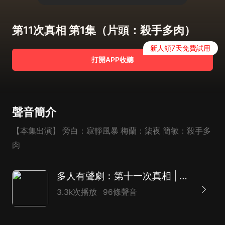
第11次真相 第1集（片頭：殺手多肉）
新人領7天免費試用
打開APP收聽
聲音簡介
【本集出演】 旁白：寂靜風暴 梅蘭：柒夜 簡敏：殺手多
肉
多人有聲劇：第十一次真相 | 東野圭吾式解密，希區柯克式結局
3.3k次播放
96條聲音