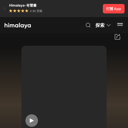
Himalaya-有聲書
打開 App
4.8k 安裝
探索