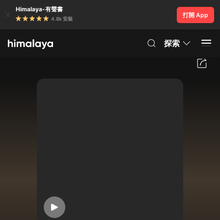
Himalaya-有聲書
打開 App
4.8k 安裝
探索