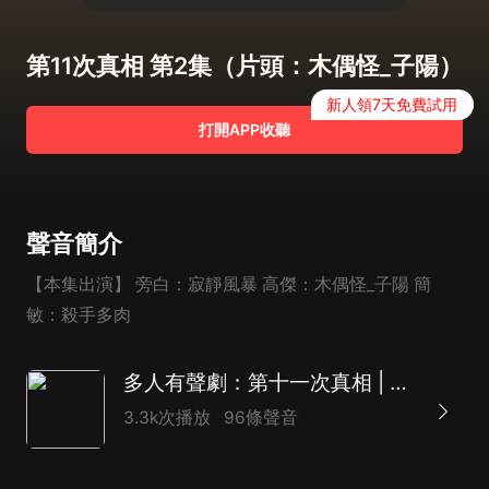
第11次真相 第2集（片頭：木偶怪_子陽）
新人領7天免費試用
打開APP收聽
聲音簡介
【本集出演】 旁白：寂靜風暴 高傑：木偶怪_子陽 簡
敏：殺手多肉
多人有聲劇：第十一次真相 | 東野圭吾式解密，希區柯克式結局
3.3k次播放
96條聲音