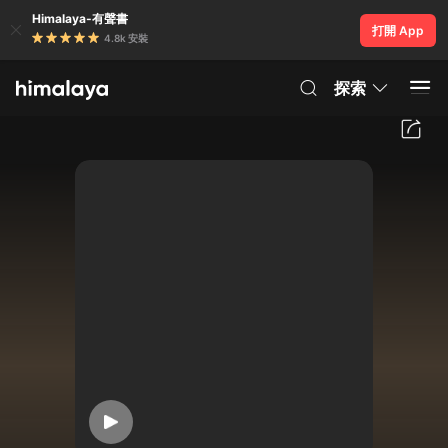
Himalaya-有聲書
打開 App
4.8k 安裝
探索