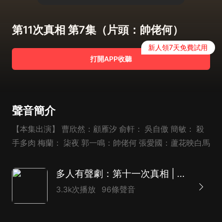
第11次真相 第7集（片頭：帥佬何）
新人領7天免費試用
打開APP收聽
聲音簡介
【本集出演】 曹欣然：顧雁汐 俞軒： 吳自傲 簡敏： 殺
手多肉 梅蘭： 柒夜 郭一鳴：帥佬何 張愛國：蘆花映白馬
多人有聲劇：第十一次真相 | 東野圭吾式解密，希區柯克式結局
3.3k次播放
96條聲音