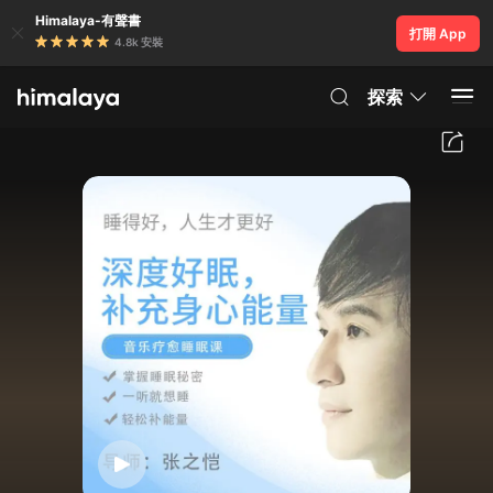
Himalaya-有聲書
打開 App
4.8k 安裝
探索