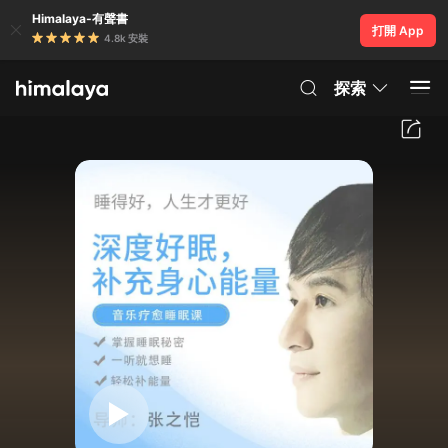
Himalaya-有聲書
打開 App
4.8k 安裝
探索