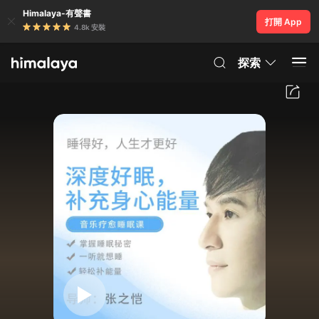
Himalaya-有聲書
打開 App
4.8k 安裝
探索