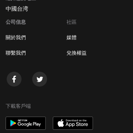
中國台湾
公司信息
社區
關於我們
媒體
聯繫我們
兌換權益
下載客戶端