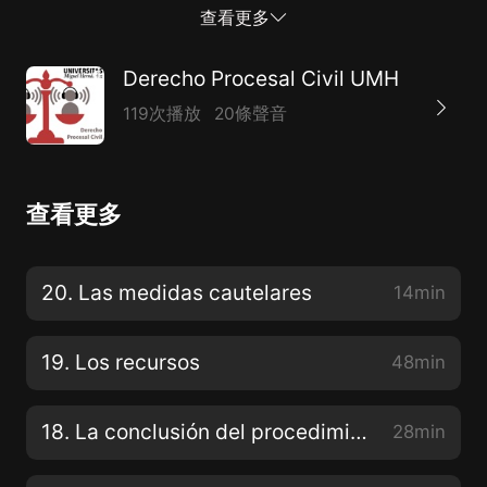
Grupo semipresencial. Profesora: Paloma Arrabal
查看更多
Platero. Dpto. de Ciencia Jurídica. Área de Derecho
Procesal. Universidad Miguel Hernández de Elche.
Derecho Procesal Civil UMH
119次播放
20條聲音
查看更多
20. Las medidas cautelares
14min
19. Los recursos
48min
18. La conclusión del procedimiento
28min