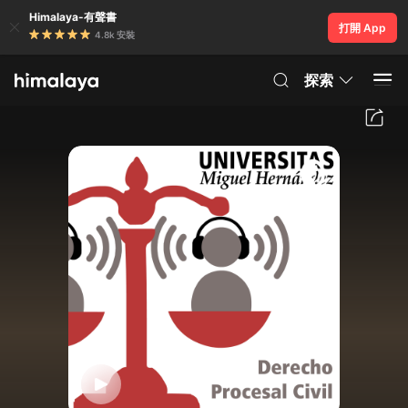
Himalaya-有聲書
打開 App
4.8k 安裝
探索