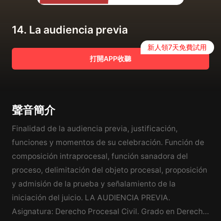
14. La audiencia previa
新人領7天免費試用
打開APP收聽
聲音簡介
Finalidad de la audiencia previa, justificación,
funciones y momentos de su celebración. Función de
composición intraprocesal, función sanadora del
proceso, delimitación del objeto procesal, proposición
y admisión de la prueba y señalamiento de la
iniciación del juicio. LA AUDIENCIA PREVIA.
Asignatura: Derecho Procesal Civil. Grado en Derecho.