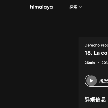
探索
全部
小說
個人成長
Derecho Proc
相聲評書
18. La c
兒童
28min
201
歷史
情感治愈
播放
健康養生
商業財經
詳細信息
廣播劇