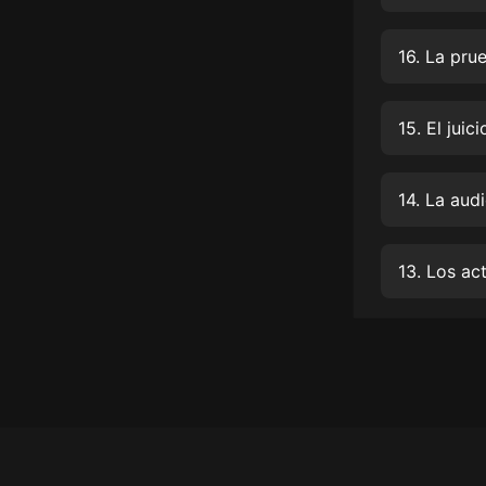
經典名著
人物傳記
16. La pru
電影
生活
15. El juici
英語
14. La aud
日語
課程
13. Los ac
少兒教育
二次元
教育培訓
IT科技
汽車