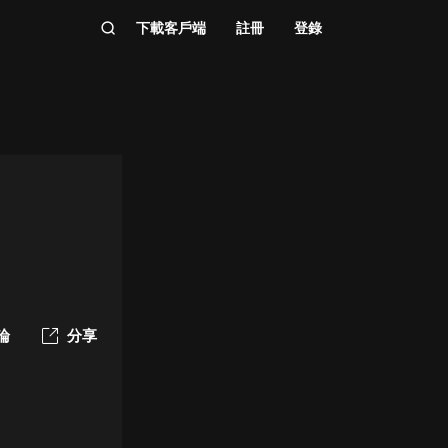
下載客戶端
註冊
登錄
論
分享