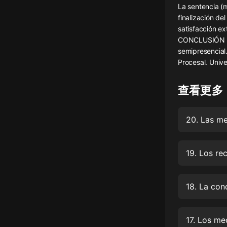
La sentencia (
懸疑
finalización del
satisfacción ex
科幻
CONCLUSIÓN DE
semipresencial.
好書精講
Procesal. Univ
外語
查看更多
耽美
認知思維
20. Las me
人文
音樂
19. Los re
粵語
18. La con
頭條
娛樂
17. Los me