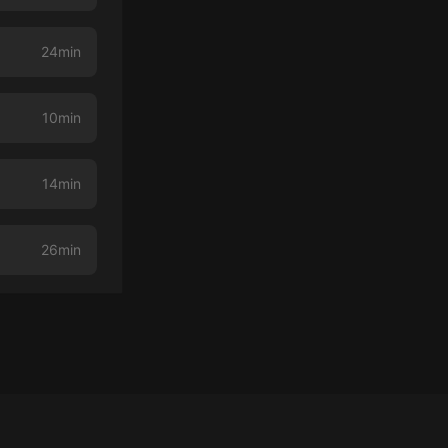
24min
10min
14min
26min