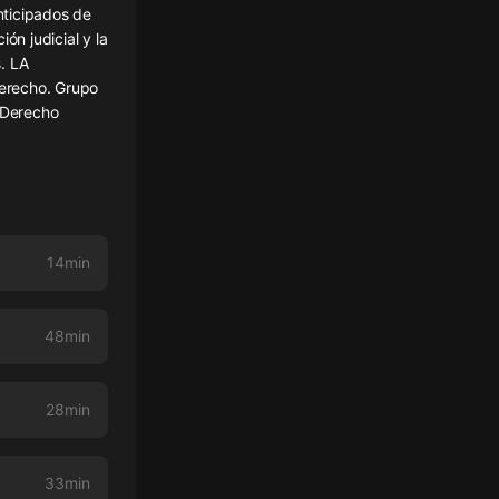
nticipados de
ión judicial y la
s. LA
erecho. Grupo
e Derecho
14min
48min
28min
33min