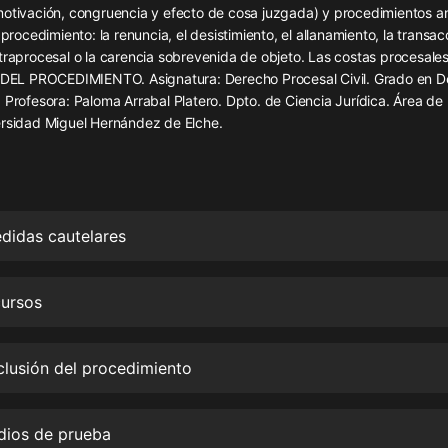
灰姑娘音樂
motivación, congruencia y efecto de cosa juzgada) y procedimientos a
 procedimiento: la renuncia, el desistimiento, el allanamiento, la transacc
traprocesal o la carencia sobrevenida de objeto. Las costas procesale
郭德綱於謙相聲全集
L PROCEDIMIENTO. Asignatura: Derecho Procesal Civil. Grado en D
德雲社郭德綱相聲VIP
 Profesora: Paloma Arrabal Platero. Dpto. de Ciencia Jurídica. Área d
ersidad Miguel Hernández de Elche.
安全警長啦咘啦哆·假期篇|新篇章加
更|寶寶巴士故事
寶寶巴士
凡人修仙傳|楊洋主演影視原著|薑廣
濤配音多播版本
didas cautelares
光合積木
cursos
摸金天師【第一季】（紫襟演播）
有聲的紫襟
clusión del procedimiento
無敵六皇子|爆笑穿越|無敵流皇子|安
燃領銜有聲小說
安燃
dios de prueba