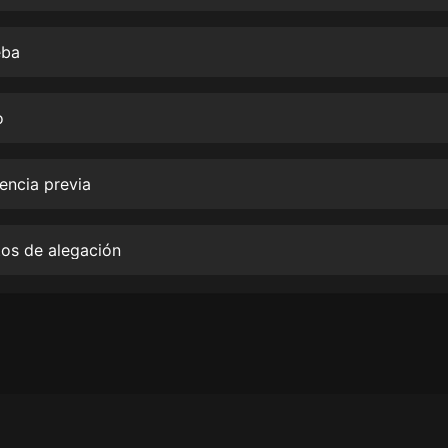
生命科學篇1-2·猴子警長科學探案記|
寶寶巴士科普
寶寶巴士
eba
【新民間劇場】我的老千江湖｜ 有聲
的紫襟｜ 魔幻千手
o
有聲的紫襟
《夜色鋼琴曲》
iencia previa
夜色鋼琴曲趙海洋
太荒吞天訣丨熱血玄幻丨紫襟領銜有
tos de alegación
聲劇
有聲的紫襟
嫡女貴嫁 | 一刀蘇蘇團隊制作 | 古言
宮鬥重生爽文 多人有聲劇
一刀蘇蘇
中國大案紀實 | 每日一驚案！真實案
件恐怖刑偵尚文
大舌頭尚文