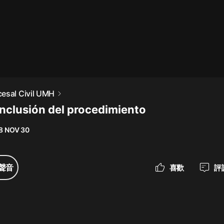
最佳女婿｜都市異能多人有聲劇｜一
種侃侃｜有聲小說
一種侃侃
米小圈上學記:一二三年級 | 暢銷出版
esal Civil UMH
物
onclusión del procedimiento
米小圈
8 NOV 30
破壞者聯盟篇1-4季·猴子警長科學探
案記|寶寶巴士
寶寶巴士
聲音
喜歡
評
大奉打更人丨頭陀淵領銜多人有聲
劇|暢聽全集|王鶴棣、田曦薇主演影
視劇原著|賣報小郎君
頭陀淵講故事
總有這樣的歌只想一個人聽