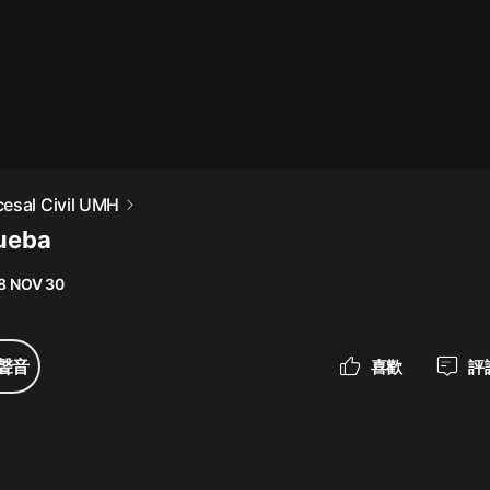
最佳女婿｜都市異能多人有聲劇｜一
種侃侃｜有聲小說
一種侃侃
米小圈上學記:一二三年級 | 暢銷出版
esal Civil UMH
物
rueba
米小圈
8 NOV 30
破壞者聯盟篇1-4季·猴子警長科學探
案記|寶寶巴士
寶寶巴士
聲音
喜歡
評
大奉打更人丨頭陀淵領銜多人有聲
劇|暢聽全集|王鶴棣、田曦薇主演影
視劇原著|賣報小郎君
頭陀淵講故事
總有這樣的歌只想一個人聽