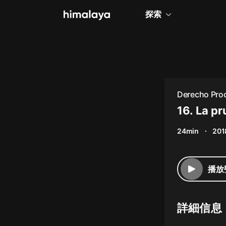
探索
全部
小說
個人成長
Derecho Proc
相聲評書
16. La p
兒童
24min
201
歷史
情感治愈
播放
健康養生
商業財經
詳細信息
廣播劇