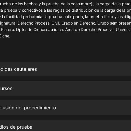
灰姑娘音樂
rueba de los hechos y la prueba de la costumbre) , la carga de la prue
la prueba y correctivos a las reglas de distribución de la carga de la pr
 la facilidad probatoria, la prueba anticipada, la prueba ilícita y las dili
郭德綱於謙相聲全集
gnatura: Derecho Procesal Civil. Grado en Derecho. Grupo semipresenc
德雲社郭德綱相聲VIP
Platero. Dpto. de Ciencia Jurídica. Área de Derecho Procesal. Univers
Elche.
安全警長啦咘啦哆·假期篇|新篇章加
更|寶寶巴士故事
寶寶巴士
凡人修仙傳|楊洋主演影視原著|薑廣
濤配音多播版本
didas cautelares
光合積木
cursos
摸金天師【第一季】（紫襟演播）
有聲的紫襟
clusión del procedimiento
無敵六皇子|爆笑穿越|無敵流皇子|安
燃領銜有聲小說
安燃
dios de prueba