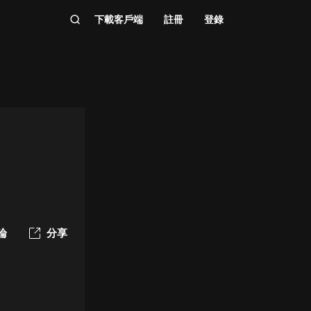
下載客戶端
註冊
登錄
論
分享