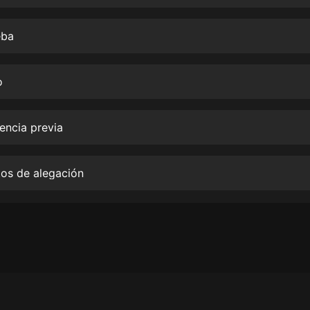
生命科學篇1-2·猴子警長科學探案記|
寶寶巴士科普
寶寶巴士
eba
【新民間劇場】我的老千江湖｜ 有聲
的紫襟｜ 魔幻千手
o
有聲的紫襟
《夜色鋼琴曲》
iencia previa
夜色鋼琴曲趙海洋
太荒吞天訣丨熱血玄幻丨紫襟領銜有
tos de alegación
聲劇
有聲的紫襟
嫡女貴嫁 | 一刀蘇蘇團隊制作 | 古言
宮鬥重生爽文 多人有聲劇
一刀蘇蘇
中國大案紀實 | 每日一驚案！真實案
件恐怖刑偵尚文
大舌頭尚文