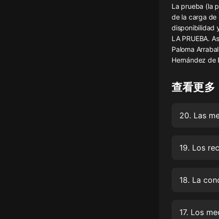
La prueba (la p
懸疑
de la carga de 
disponibilidad y
科幻
LA PRUEBA. Asi
Paloma Arrabal 
好書精講
Hernández de 
外語
查看更多
耽美
認知思維
20. Las me
人文
音樂
19. Los re
粵語
18. La con
頭條
娛樂
17. Los me