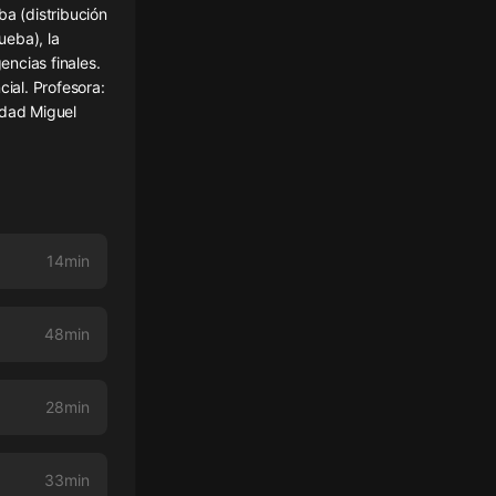
ba (distribución
ueba), la
gencias finales.
ial. Profesora:
idad Miguel
14min
48min
28min
33min