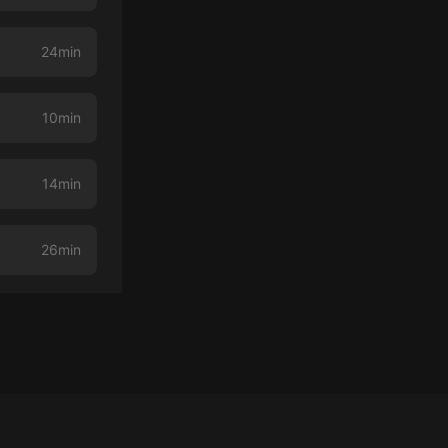
24min
10min
14min
26min