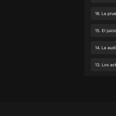
經典名著
人物傳記
16. La pru
電影
生活
15. El juici
英語
14. La aud
日語
課程
13. Los ac
少兒教育
二次元
教育培訓
IT科技
汽車