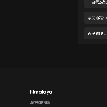
經典名著
「自我感覺
人物傳記
享受過程:
電影
生活
近況閒聊 #
英語
日語
課程
少兒教育
二次元
教育培訓
IT科技
汽車
選擇您的地區