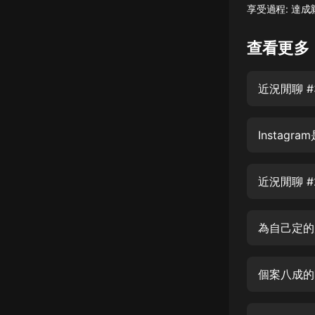
享受過程: 達成新
懸疑
查看更多
科幻
好書精講
近況閒聊 
外語
耽美
Instagr
認知思維
近況閒聊 
人文
音樂
為自己定的
粵語
頭條
娛樂