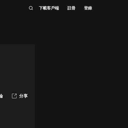
下載客戶端
註冊
登錄
論
分享