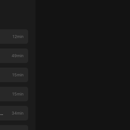
12min
49min
15min
15min
說話、我一成的時間說話、最後一成的時間我們一起沉默 | 心理師的養成紀錄 EP9
34min