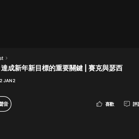
最佳女婿｜都市異能多人有聲劇｜一
種侃侃｜有聲小說
一種侃侃
米小圈上學記:一二三年級 | 暢銷出版
st
物
 達成新年新目標的重要關鍵 | 賽克與瑟西
米小圈
2 JAN 2
破壞者聯盟篇1-4季·猴子警長科學探
案記|寶寶巴士
寶寶巴士
聲音
喜歡
評
大奉打更人丨頭陀淵領銜多人有聲
劇|暢聽全集|王鶴棣、田曦薇主演影
視劇原著|賣報小郎君
頭陀淵講故事
總有這樣的歌只想一個人聽