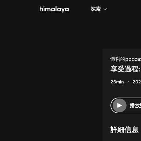
探索
全部
小說
個人成長
懷哲的podca
相聲評書
享受過程:
兒童
26min
202
歷史
情感治愈
播放
健康養生
商業財經
詳細信息
廣播劇