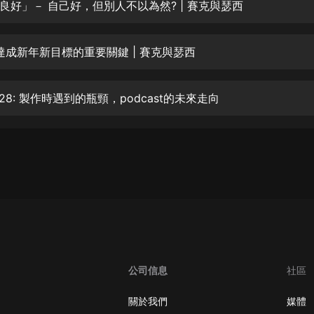
生命科學篇1-2·猴子警長科學探案記|
良好」－ 自己好，但別人不以為然? | 賽克與瑟西
寶寶巴士科普
寶寶巴士
 達成新年新目標的重要關鍵 | 賽克與瑟西
【新民間劇場】我的老千江湖｜ 有聲
的紫襟｜ 魔幻千手
有聲的紫襟
28: 製作時遇到的瓶頸，podcast的未來走向
《夜色鋼琴曲》
夜色鋼琴曲趙海洋
太荒吞天訣丨熱血玄幻丨紫襟領銜有
聲劇
有聲的紫襟
嫡女貴嫁 | 一刀蘇蘇團隊制作 | 古言
宮鬥重生爽文 多人有聲劇
一刀蘇蘇
公司信息
社區
中國大案紀實 | 每日一驚案！真實案
件恐怖刑偵尚文
關於我們
媒體
大舌頭尚文