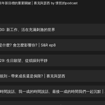
灰姑娘音樂
年新目標的重要關鍵 | 賽克與瑟西 by 懷哲的podcast
郭德綱於謙相聲全集
德雲社郭德綱相聲VIP
#30: 新工作、活在充滿刺激的世界
安全警長啦咘啦哆·假期篇|新篇章加
更|寶寶巴士故事
寶寶巴士
am是什麼? 會怎麼影響你? | S&R ep8
凡人修仙傳|楊洋主演影視原著|薑廣
濤配音多播版本
光合積木
#29: 生日願望、從煩躁到平靜
摸金天師【第一季】（紫襟演播）
規則－帶來成長還是侷限? | 賽克與瑟西
有聲的紫襟
無敵六皇子|爆笑穿越|無敵流皇子|安
個案八成的時間
燃領銜有聲小說
安燃