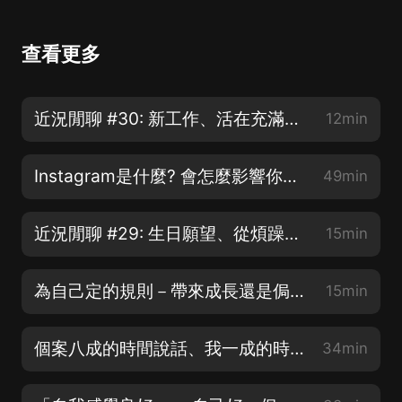
查看更多
近況閒聊 #30: 新工作、活在充滿刺激的世界
12min
Instagram是什麼? 會怎麼影響你? | S&R ep8
49min
近況閒聊 #29: 生日願望、從煩躁到平靜
15min
為自己定的規則－帶來成長還是侷限? | 賽克與瑟西
15min
個案八成的時間說話、我一成的時間說話、最後一成的時間我們一起沉默 | 心理師的養成紀錄 EP9
34min