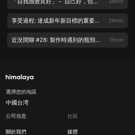
「自我感覺良好」－ 自己好，但別人不以為然? | 賽克與瑟西
38min
享受過程: 達成新年新目標的重要關鍵 | 賽克與瑟西
26min
近況閒聊 #28: 製作時遇到的瓶頸，podcast的未來走向
15min
選擇您的地區
中國台湾
公司信息
社區
關於我們
媒體