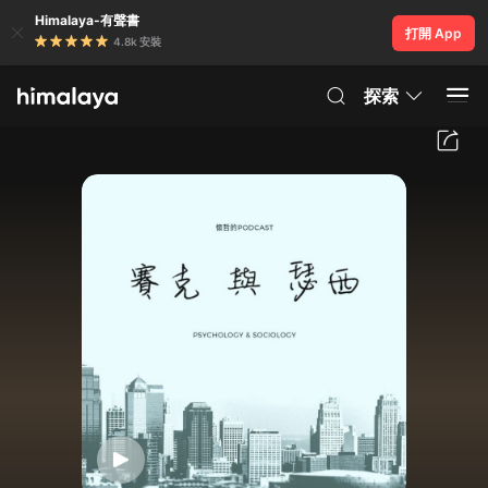
Himalaya-有聲書
打開 App
4.8k 安裝
探索