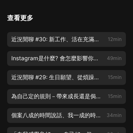
查看更多
近況閒聊 #30: 新工作、活在充滿刺激的世界
12min
Instagram是什麼? 會怎麼影響你? | S&R ep8
49min
近況閒聊 #29: 生日願望、從煩躁到平靜
15min
為自己定的規則－帶來成長還是侷限? | 賽克與瑟西
15min
個案八成的時間說話、我一成的時間說話、最後一成的時間我們一起沉默 | 心理師的養成紀錄 EP9
34min