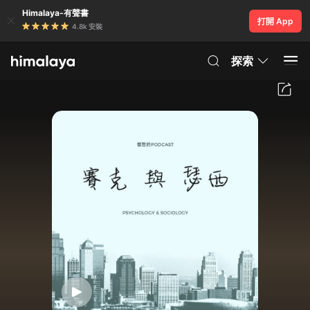
Himalaya-有聲書
打開 App
4.8k 安裝
探索