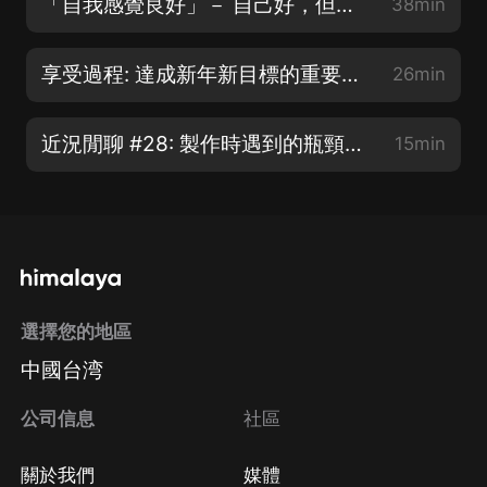
「自我感覺良好」－ 自己好，但別人不以為然? | 賽克與瑟西
38min
享受過程: 達成新年新目標的重要關鍵 | 賽克與瑟西
26min
近況閒聊 #28: 製作時遇到的瓶頸，podcast的未來走向
15min
選擇您的地區
中國台湾
公司信息
社區
關於我們
媒體