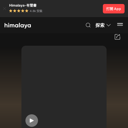
Himalaya-有聲書
打開 App
4.8k 安裝
探索