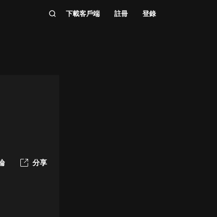
下載客戶端
註冊
登錄
論
分享