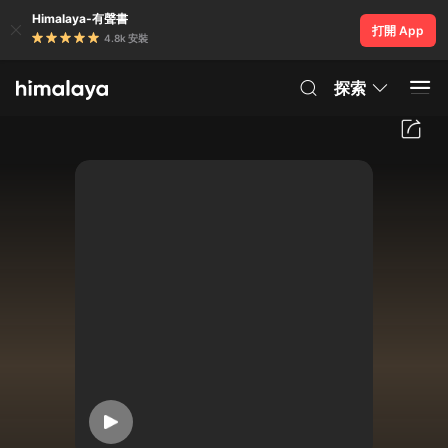
Himalaya-有聲書
打開 App
4.8k 安裝
探索