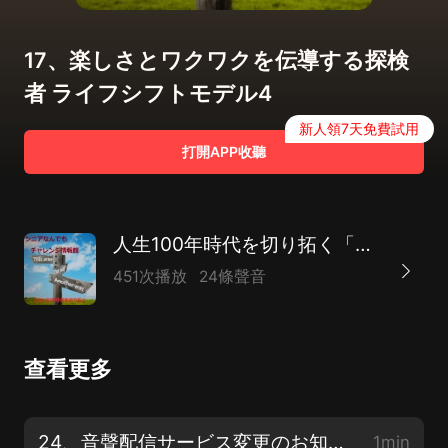
17、楽しさとワクワクを伝導する探検
者 ライフシフトモデル4
新人領7天免費試用
打開APP收聽
人生100年時代を切り拓く「シニアなんでもチャレンジ情報館」
451次播放
24條聲音
查看更多
24、音聲配信サービス変更のお知らせ
1min