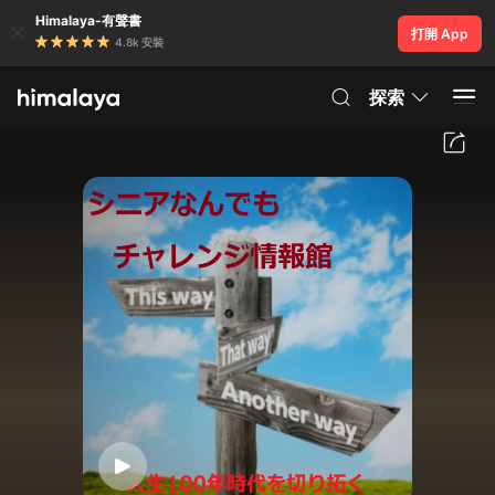
Himalaya-有聲書
打開 App
4.8k 安裝
探索