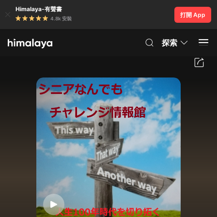
Himalaya-有聲書
打開 App
4.8k 安裝
探索