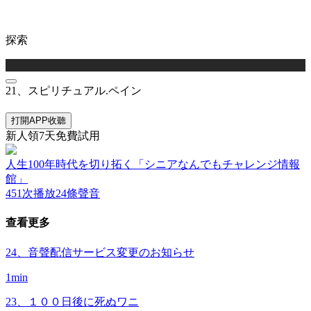
探索
21、スピリチュアル.ペイン
打開APP收聽
新人領7天免費試用
人生100年時代を切り拓く「シニアなんでもチャレンジ情報
館」
451次播放
24條聲音
查看更多
24、音聲配信サービス変更のお知らせ
1min
23、１００日後に死ぬワニ