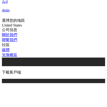
ル4
4min
選擇您的地區
United States
公司信息
關於我們
聯繫我們
社區
媒體
兌換權益
下載客戶端