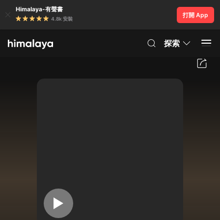
Himalaya-有聲書
打開 App
4.8k 安裝
探索