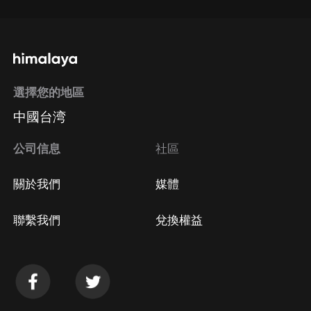
選擇您的地區
中國台湾
公司信息
社區
關於我們
媒體
聯繫我們
兌換權益