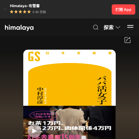
Himalaya-有聲書
打開 App
4.8k 安裝
探索