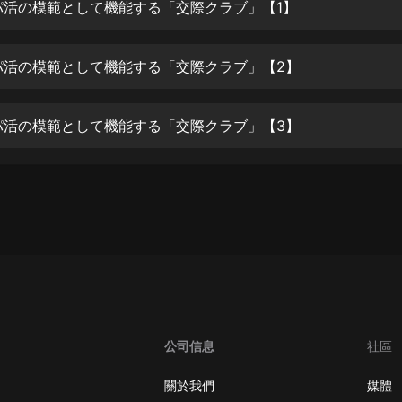
生命科學篇1-2·猴子警長科學探案記|
パ活の模範として機能する「交際クラブ」【1】
寶寶巴士科普
寶寶巴士
パ活の模範として機能する「交際クラブ」【2】
【新民間劇場】我的老千江湖｜ 有聲
的紫襟｜ 魔幻千手
有聲的紫襟
パ活の模範として機能する「交際クラブ」【3】
《夜色鋼琴曲》
夜色鋼琴曲趙海洋
太荒吞天訣丨熱血玄幻丨紫襟領銜有
聲劇
有聲的紫襟
嫡女貴嫁 | 一刀蘇蘇團隊制作 | 古言
宮鬥重生爽文 多人有聲劇
一刀蘇蘇
公司信息
社區
中國大案紀實 | 每日一驚案！真實案
件恐怖刑偵尚文
關於我們
媒體
大舌頭尚文