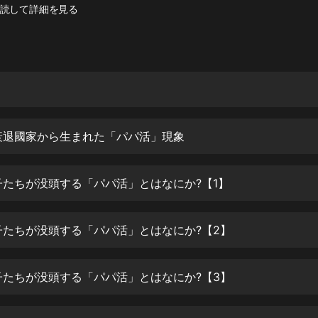
灰姑娘音樂
読して詳細を見る
郭德綱於謙相聲全集
德雲社郭德綱相聲VIP
安全警長啦咘啦哆·假期篇|新篇章加
更|寶寶巴士故事
寶寶巴士
衰退國家から生まれた「パパ活」現象
凡人修仙傳|楊洋主演影視原著|薑廣
濤配音多播版本
光合積木
子たちが没頭する「パパ活」とはなにか?【1】
摸金天師【第一季】（紫襟演播）
子たちが没頭する「パパ活」とはなにか?【2】
有聲的紫襟
無敵六皇子|爆笑穿越|無敵流皇子|安
子たちが没頭する「パパ活」とはなにか?【3】
燃領銜有聲小說
安燃