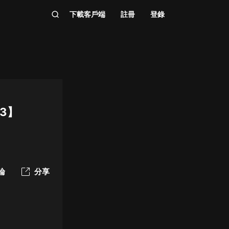
下載客戶端
註冊
登錄
3】
論
分享