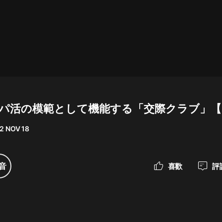
最佳女婿｜都市異能多人有聲劇｜一
種侃侃｜有聲小說
一種侃侃
米小圈上學記:一二三年級 | 暢銷出版
物
パパ活の模範として機能する「交際クラブ」【
米小圈
2 NOV 18
破壞者聯盟篇1-4季·猴子警長科學探
案記|寶寶巴士
寶寶巴士
音
喜歡
評
大奉打更人丨頭陀淵領銜多人有聲
劇|暢聽全集|王鶴棣、田曦薇主演影
視劇原著|賣報小郎君
頭陀淵講故事
總有這樣的歌只想一個人聽