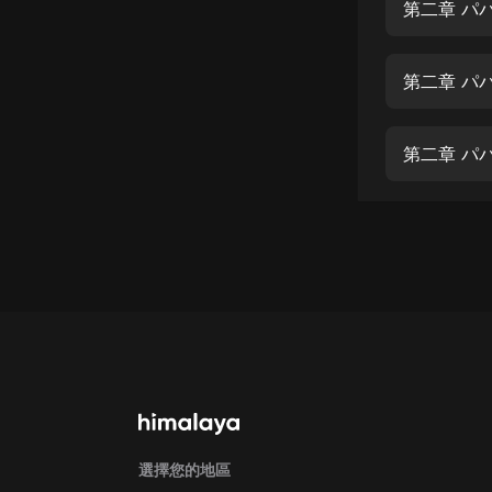
經典名著
第二章 パ
人物傳記
第二章 パ
電影
生活
第二章 パ
英語
日語
課程
少兒教育
二次元
教育培訓
IT科技
汽車
選擇您的地區