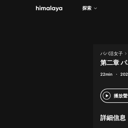
探索
全部
小說
個人成長
パパ活女子
相聲評書
第二章 
兒童
22min
202
歷史
情感治愈
播放聲
健康養生
商業財經
詳細信息
廣播劇