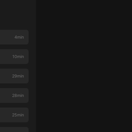
4min
10min
29min
28min
25min