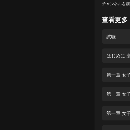
チャンネルを購
懸疑
查看更多
科幻
好書精講
試聴
外語
耽美
はじめに 
認知思維
第一章 女
人文
音樂
第一章 女
粵語
頭條
第一章 女
娛樂