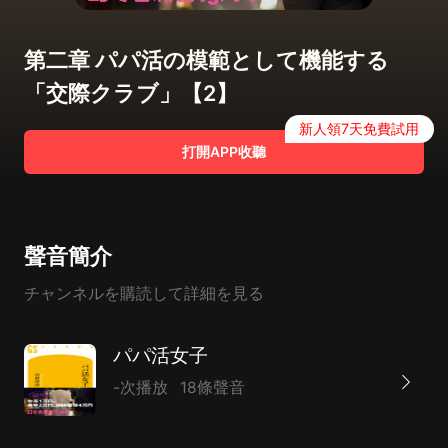
第二章 パパ活の模範として機能する
「交際クラブ」【2】
新人領7天免費試用
打開APP收聽
聲音簡介
チャンネルを購読して詳細を見る
パパ活女子
-次播放
18條聲音