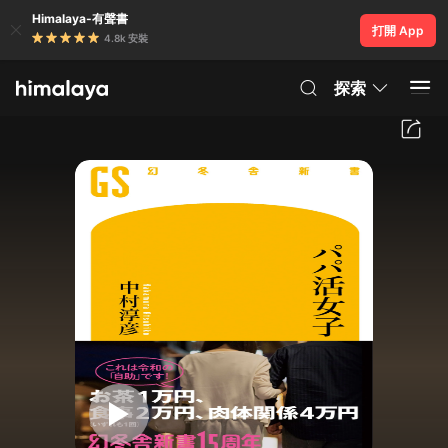
Himalaya-有聲書
打開 App
4.8k 安裝
探索