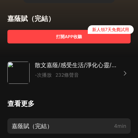
嘉蔭賦（完結）
新人領7天免費試用
打開APP收聽
散文嘉蔭/感受生活/淨化心靈/回歸現實/追溯過去/精品多播
-次播放
232條聲音
查看更多
嘉蔭賦（完結）
4min