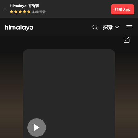
Himalaya-有聲書
打開 App
4.8k 安裝
探索