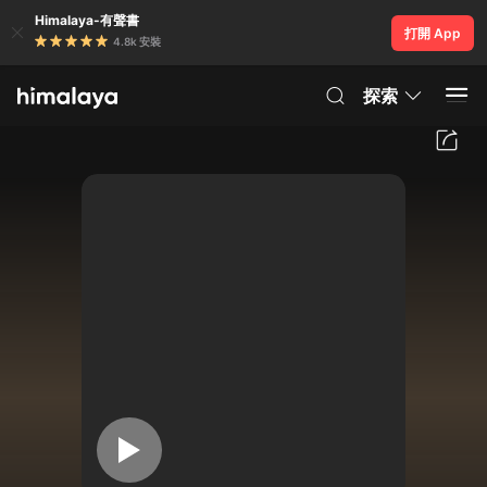
Himalaya-有聲書
打開 App
4.8k 安裝
探索