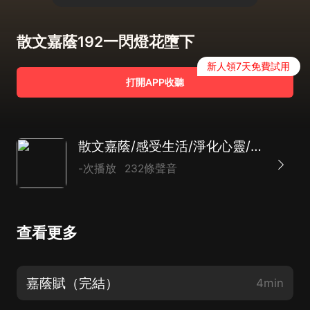
散文嘉蔭192一閃燈花墮下
新人領7天免費試用
打開APP收聽
散文嘉蔭/感受生活/淨化心靈/回歸現實/追溯過去/精品多播
-次播放
232條聲音
查看更多
嘉蔭賦（完結）
4min