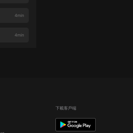
4min
4min
下載客戶端