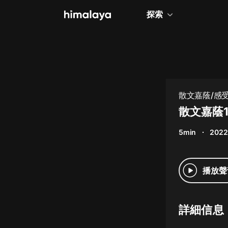
探索
全部
小說
個人成長
散文嘉蔭/感
相聲評書
散文嘉蔭
兒童
5min
2022
歷史
情感治愈
播放聲
健康養生
商業財經
詳細信息
廣播劇