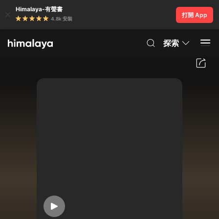
Himalaya-有聲書
打開 App
4.8k 安裝
探索