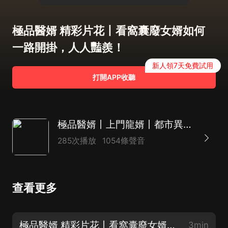
極品醫婿 精彩片花丨看窩囊廢女婿如何
一路開掛，人人豔羨！
新人領7天免費試用
打開APP收聽
極品醫婿丨上門龍婿丨都市異能贅婿爽文丨精品多播
285次播放
1054條聲音
查看更多
極品醫婿 精彩片花丨看窩囊廢女婿如何一路開掛，人人豔羨！
3min