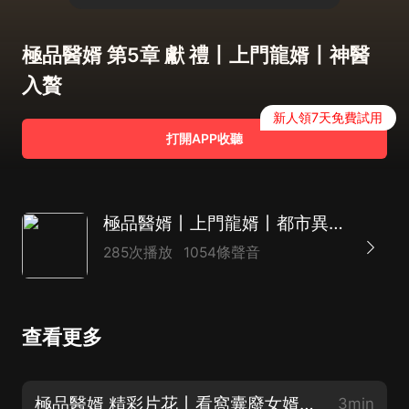
極品醫婿 第5章 獻 禮丨上門龍婿丨神醫
入贅
新人領7天免費試用
打開APP收聽
極品醫婿丨上門龍婿丨都市異能贅婿爽文丨精品多播
285次播放
1054條聲音
查看更多
極品醫婿 精彩片花丨看窩囊廢女婿如何一路開掛，人人豔羨！
3min