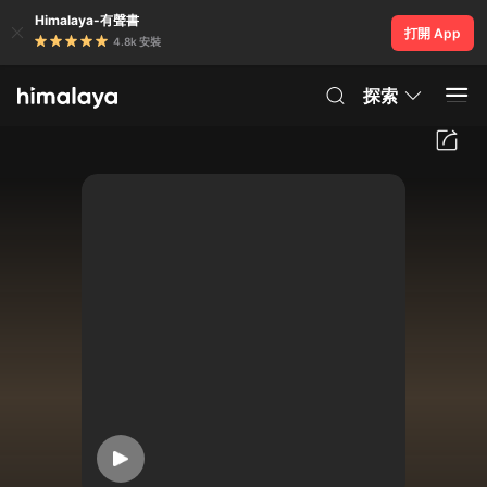
Himalaya-有聲書
打開 App
4.8k 安裝
探索