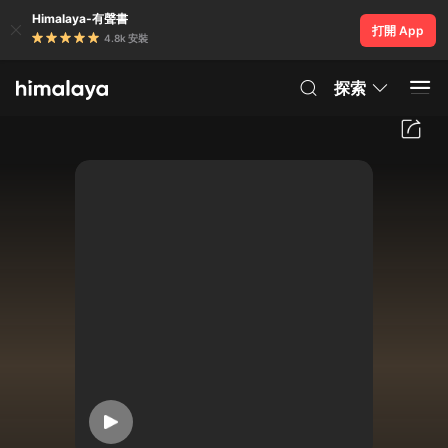
Himalaya-有聲書
打開 App
4.8k 安裝
探索