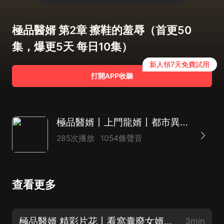
極品醫婿 第2章 擦鞋的羞辱（首更50
集，爆更5天 每日10集）
新人領7天免費試用
打開APP收聽
極品醫婿丨上門龍婿丨都市異能贅婿爽文丨精品多播
285次播放
1054條聲音
查看更多
極品醫婿 精彩片花丨看窩囊廢女婿如何一路開掛，人人豔羨！
3min