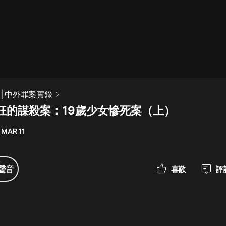
最佳女婿｜都市異能多人有聲劇｜一
種侃侃｜有聲小說
一種侃侃
米小圈上學記:一二三年級 | 暢銷出版
| 中外罪案實錄
物
狂的謀殺案：19歲少女慘死案（上）
米小圈
 MAR 11
破壞者聯盟篇1-4季·猴子警長科學探
案記|寶寶巴士
寶寶巴士
聲音
喜歡
評
大奉打更人丨頭陀淵領銜多人有聲
劇|暢聽全集|王鶴棣、田曦薇主演影
視劇原著|賣報小郎君
頭陀淵講故事
總有這樣的歌只想一個人聽