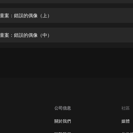
生命科學篇1-2·猴子警長科學探案記|
寶寶巴士科普
寶寶巴士
童案：錯誤的偶像（上）
【新民間劇場】我的老千江湖｜ 有聲
的紫襟｜ 魔幻千手
童案：錯誤的偶像（中）
有聲的紫襟
《夜色鋼琴曲》
夜色鋼琴曲趙海洋
太荒吞天訣丨熱血玄幻丨紫襟領銜有
聲劇
有聲的紫襟
嫡女貴嫁 | 一刀蘇蘇團隊制作 | 古言
宮鬥重生爽文 多人有聲劇
公司信息
社區
一刀蘇蘇
中國大案紀實 | 每日一驚案！真實案
關於我們
媒體
件恐怖刑偵尚文
大舌頭尚文