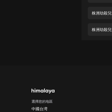
經典名著
人物傳記
株洲劫殺兒
電影
生活
株洲劫殺兒
英語
日語
課程
少兒教育
二次元
教育培訓
IT科技
選擇您的地區
汽車
中國台湾