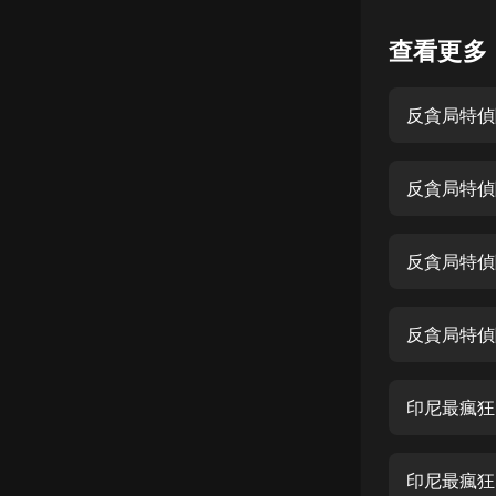
懸疑
查看更多
科幻
反貪局特偵
好書精講
外語
反貪局特偵
耽美
認知思維
反貪局特偵
人文
音樂
反貪局特偵
粵語
印尼最瘋狂
頭條
娛樂
印尼最瘋狂