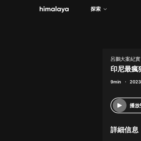
探索
全部
小說
個人成長
呂鵬大案紀實 
相聲評書
印尼最瘋
兒童
9min
2023
歷史
情感治愈
播放
健康養生
商業財經
詳細信息
廣播劇