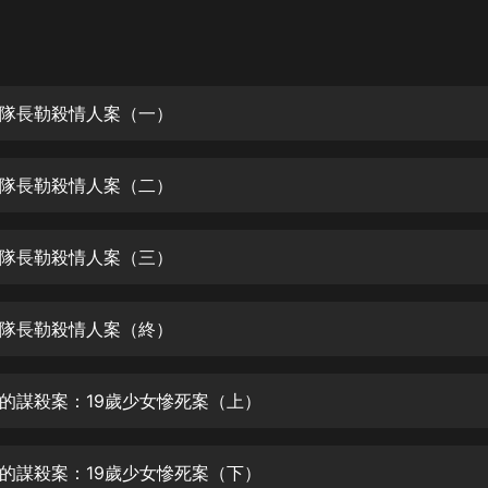
灰姑娘音樂
郭德綱於謙相聲全集
德雲社郭德綱相聲VIP
隊長勒殺情人案（一）
安全警長啦咘啦哆·假期篇|新篇章加
更|寶寶巴士故事
隊長勒殺情人案（二）
寶寶巴士
凡人修仙傳|楊洋主演影視原著|薑廣
濤配音多播版本
隊長勒殺情人案（三）
光合積木
隊長勒殺情人案（終）
摸金天師【第一季】（紫襟演播）
有聲的紫襟
的謀殺案：19歲少女慘死案（上）
無敵六皇子|爆笑穿越|無敵流皇子|安
燃領銜有聲小說
安燃
的謀殺案：19歲少女慘死案（下）