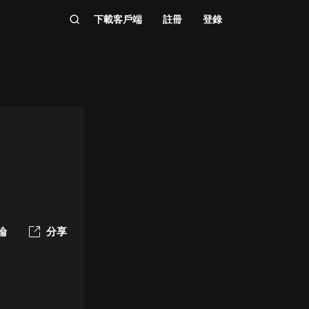
下載客戶端
註冊
登錄
論
分享