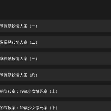
灰姑娘音樂
郭德綱於謙相聲全集
德雲社郭德綱相聲VIP
隊長勒殺情人案（一）
安全警長啦咘啦哆·假期篇|新篇章加
更|寶寶巴士故事
隊長勒殺情人案（二）
寶寶巴士
凡人修仙傳|楊洋主演影視原著|薑廣
濤配音多播版本
隊長勒殺情人案（三）
光合積木
隊長勒殺情人案（終）
摸金天師【第一季】（紫襟演播）
有聲的紫襟
的謀殺案：19歲少女慘死案（上）
無敵六皇子|爆笑穿越|無敵流皇子|安
燃領銜有聲小說
安燃
的謀殺案：19歲少女慘死案（下）