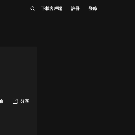
下載客戶端
註冊
登錄
論
分享