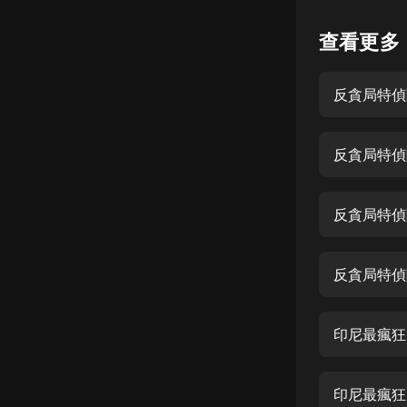
懸疑
查看更多
科幻
反貪局特偵
好書精講
外語
反貪局特偵
耽美
認知思維
反貪局特偵
人文
音樂
反貪局特偵
粵語
印尼最瘋狂
頭條
娛樂
印尼最瘋狂