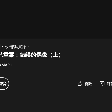
最佳女婿｜都市異能多人有聲劇｜一
種侃侃｜有聲小說
一種侃侃
米小圈上學記:一二三年級 | 暢銷出版
| 中外罪案實錄
物
兒童案：錯誤的偶像（上）
米小圈
3 MAR 11
破壞者聯盟篇1-4季·猴子警長科學探
案記|寶寶巴士
寶寶巴士
聲音
喜歡
評
大奉打更人丨頭陀淵領銜多人有聲
劇|暢聽全集|王鶴棣、田曦薇主演影
視劇原著|賣報小郎君
頭陀淵講故事
總有這樣的歌只想一個人聽