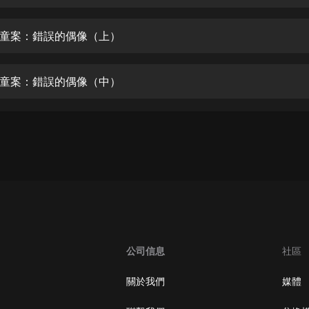
生命科學篇1-2·猴子警長科學探案記|
寶寶巴士科普
寶寶巴士
童案：錯誤的偶像（上）
【新民間劇場】我的老千江湖｜ 有聲
的紫襟｜ 魔幻千手
童案：錯誤的偶像（中）
有聲的紫襟
《夜色鋼琴曲》
夜色鋼琴曲趙海洋
太荒吞天訣丨熱血玄幻丨紫襟領銜有
聲劇
有聲的紫襟
嫡女貴嫁 | 一刀蘇蘇團隊制作 | 古言
宮鬥重生爽文 多人有聲劇
公司信息
社區
一刀蘇蘇
中國大案紀實 | 每日一驚案！真實案
關於我們
媒體
件恐怖刑偵尚文
大舌頭尚文