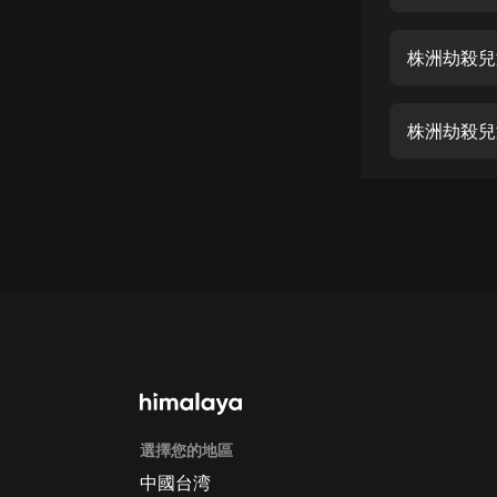
經典名著
人物傳記
株洲劫殺兒
電影
生活
株洲劫殺兒
英語
日語
課程
少兒教育
二次元
教育培訓
IT科技
選擇您的地區
汽車
中國台湾