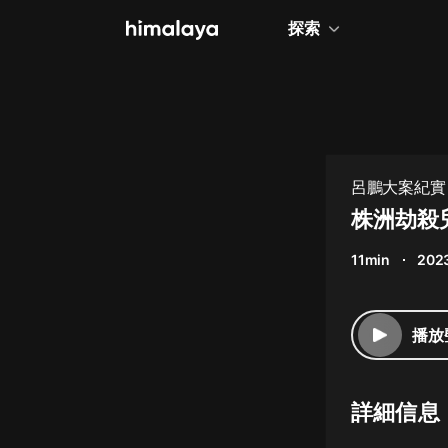
探索
全部
小說
個人成長
呂鵬大案紀實 
相聲評書
株洲劫殺
兒童
11min
202
歷史
情感治愈
播放
健康養生
商業財經
詳細信息
廣播劇