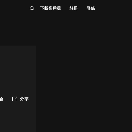
下載客戶端
註冊
登錄
論
分享