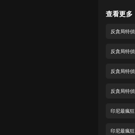
懸疑
查看更多
科幻
反貪局特偵
好書精講
外語
反貪局特偵
耽美
認知思維
反貪局特偵
人文
音樂
反貪局特偵
粵語
印尼最瘋狂
頭條
娛樂
印尼最瘋狂