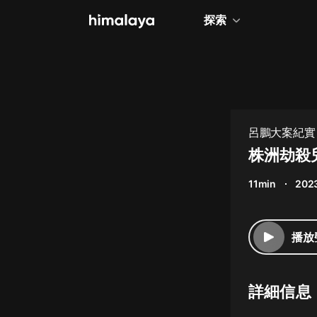
探索
全部
小說
個人成長
呂鵬大案紀實 
相聲評書
株洲劫殺
兒童
11min
202
歷史
情感治愈
播放
健康養生
商業財經
詳細信息
廣播劇