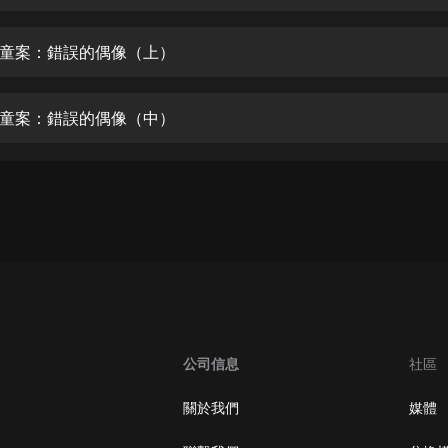
生命科學篇1-2·猴子警長科學探案記|
寶寶巴士科普
寶寶巴士
童案：錯誤的偶像（上）
【新民間劇場】我的老千江湖｜ 有聲
的紫襟｜ 魔幻千手
童案：錯誤的偶像（中）
有聲的紫襟
《夜色鋼琴曲》
夜色鋼琴曲趙海洋
太荒吞天訣丨熱血玄幻丨紫襟領銜有
聲劇
有聲的紫襟
嫡女貴嫁 | 一刀蘇蘇團隊制作 | 古言
宮鬥重生爽文 多人有聲劇
公司信息
社區
一刀蘇蘇
中國大案紀實 | 每日一驚案！真實案
關於我們
媒體
件恐怖刑偵尚文
大舌頭尚文