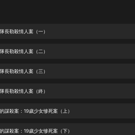
灰姑娘音樂
郭德綱於謙相聲全集
德雲社郭德綱相聲VIP
隊長勒殺情人案（一）
安全警長啦咘啦哆·假期篇|新篇章加
更|寶寶巴士故事
隊長勒殺情人案（二）
寶寶巴士
凡人修仙傳|楊洋主演影視原著|薑廣
濤配音多播版本
隊長勒殺情人案（三）
光合積木
隊長勒殺情人案（終）
摸金天師【第一季】（紫襟演播）
有聲的紫襟
的謀殺案：19歲少女慘死案（上）
無敵六皇子|爆笑穿越|無敵流皇子|安
燃領銜有聲小說
安燃
的謀殺案：19歲少女慘死案（下）