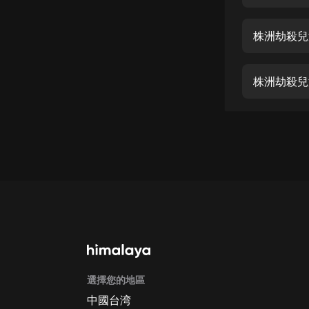
經典名著
人物傳記
株洲劫殺兒
電影
生活
株洲劫殺兒
英語
日語
課程
少兒教育
二次元
教育培訓
IT科技
選擇您的地區
汽車
中國台湾