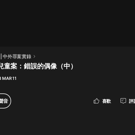
最佳女婿｜都市異能多人有聲劇｜一
種侃侃｜有聲小說
一種侃侃
米小圈上學記:一二三年級 | 暢銷出版
| 中外罪案實錄
物
兒童案：錯誤的偶像（中）
米小圈
3 MAR 11
破壞者聯盟篇1-4季·猴子警長科學探
案記|寶寶巴士
寶寶巴士
聲音
喜歡
評
大奉打更人丨頭陀淵領銜多人有聲
劇|暢聽全集|王鶴棣、田曦薇主演影
視劇原著|賣報小郎君
頭陀淵講故事
總有這樣的歌只想一個人聽