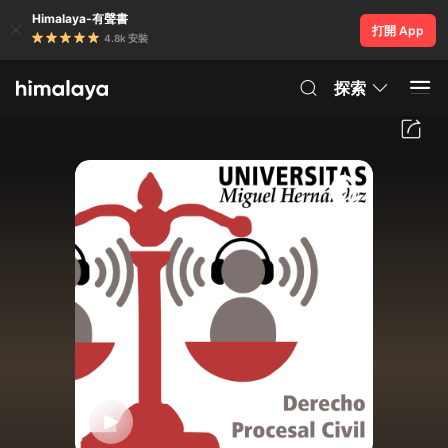
Himalaya-有聲書
打開 App
4.8k 安裝
探索