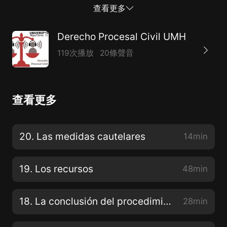
Procesal Civil. Grado en Derecho. Grupo
查看更多
semipresencial. Profesora: Paloma Arrabal Platero.
Dpto. de Ciencia Jurídica. Área de Derecho Procesal.
Derecho Procesal Civil UMH
Universidad Miguel Hernández de Elche.
119次播放
20條聲音
查看更多
20. Las medidas cautelares
14min
19. Los recursos
48min
18. La conclusión del procedimiento
28min