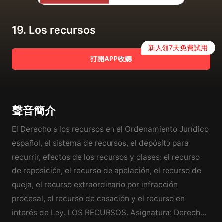
19. Los recursos
新人領7天免費試用
打開APP收聽
聲音簡介
El Derecho a los recursos en el Ordenamiento Jurídico
español, el sistema de recursos, el depósito para
recurrir, efectos de los recursos y clases: el recurso
de reposición, el recurso de apelación, el recurso de
queja, el recurso extraordinario por infracción
procesal, el recurso de casación y el recurso en
interés de Ley. LOS RECURSOS. Asignatura: Derecho