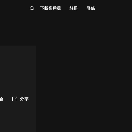
下載客戶端
註冊
登錄
論
分享