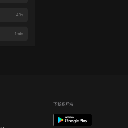
43s
1min
下載客戶端