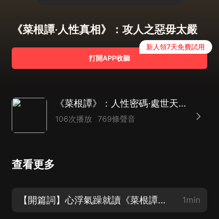
《菜根譚·人性真相》：攻人之惡毋太嚴
新人領7天免費試用
打開APP收聽
《菜根譚》：人性密碼·處世天機｜曾仕強推薦
106次播放
769條聲音
查看更多
【開篇詞】心浮氣躁就讀《菜根譚》，雜念立消，萬事可成
1min