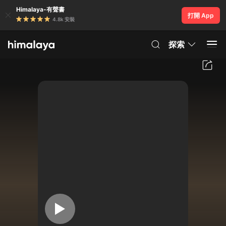
Himalaya-有聲書
打開 App
4.8k 安裝
探索