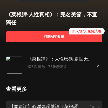
《菜根譚·人性真相》：完名美節，不宜
獨任
新人領7天免費試用
打開APP收聽
《菜根譚》：人性密碼·處世天機｜曾仕強推薦
106次播放
769條聲音
查看更多
【開篇詞】心浮氣躁就讀《菜根譚》，雜念立消，萬事可成
1min