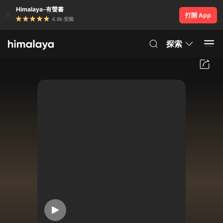
Himalaya-有聲書
打開 App
4.8k 安裝
探索