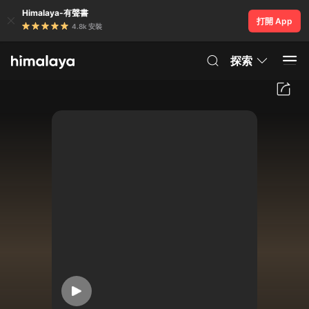
Himalaya-有聲書
打開 App
4.8k 安裝
探索