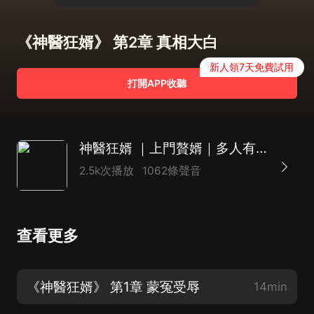
《神醫狂婿》 第2章 真相大白
新人領7天免費試用
打開APP收聽
神醫狂婿 ｜上門贅婿｜多人有聲劇
2.5k次播放
1062條聲音
查看更多
《神醫狂婿》 第1章 蒙冤受辱
14min