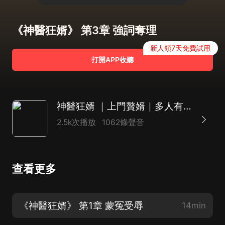
《神醫狂婿》 第3章 強詞奪理
新人領7天免費試用
打開APP收聽
神醫狂婿 ｜上門贅婿｜多人有聲劇
2.5k次播放
1062條聲音
查看更多
《神醫狂婿》 第1章 蒙冤受辱
14min