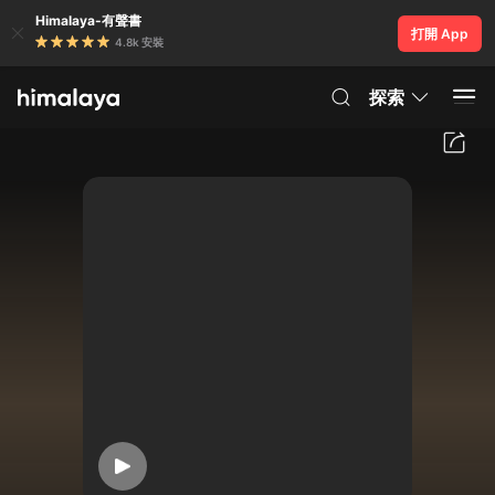
Himalaya-有聲書
打開 App
4.8k 安裝
探索