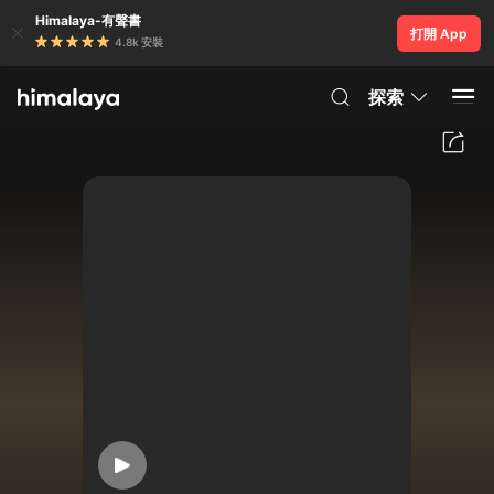
Himalaya-有聲書
打開 App
4.8k 安裝
探索