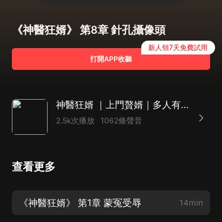
《神醫狂婿》 第8章 針孔攝像頭
新人領7天免費試用
打開APP收聽
神醫狂婿 ｜上門贅婿｜多人有聲劇
2.5k次播放
1062條聲音
查看更多
《神醫狂婿》 第1章 蒙冤受辱
14min