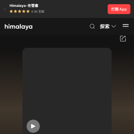
Himalaya-有聲書
打開 App
4.8k 安裝
探索