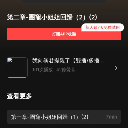
第二章-團寵小姐姐回歸（2）(2)
新人領7天免費試用
打開APP收聽
我向暴君提親了【雙播/多播】兩個重生人士的演技生涯
101次播放
42條聲音
查看更多
第一章-團寵小姐姐回歸（1）(2)
7min