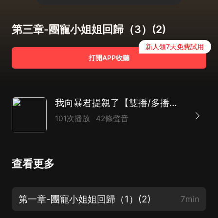
第三章-團寵小姐姐回歸（3）(2)
新人領7天免費試用
打開APP收聽
我向暴君提親了【雙播/多播】兩個重生人士的演技生涯
101次播放
42條聲音
查看更多
第一章-團寵小姐姐回歸（1）(2)
7min