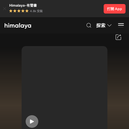
Himalaya-有聲書
打開 App
4.8k 安裝
探索