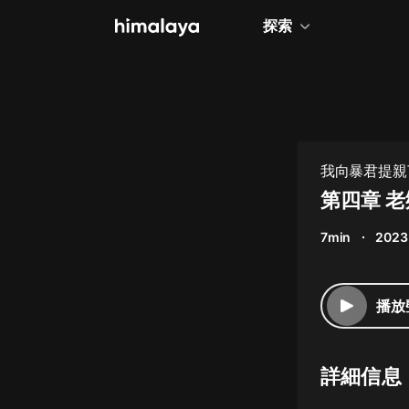
探索
全部
小說
個人成長
我向暴君提親
相聲評書
第四章 
兒童
7min
2023
歷史
情感治愈
播放
健康養生
商業財經
詳細信息
廣播劇