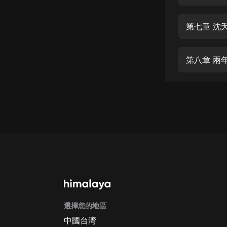
經典名著
人物傳記
第七章 沈
電影
生活
第八章 兩
英語
日語
課程
少兒教育
二次元
教育培訓
IT科技
選擇您的地區
汽車
中國台湾