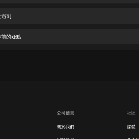
生命科學篇1-2·猴子警長科學探案記|
寶寶巴士科普
寶寶巴士
夭遇刺
【新民間劇場】我的老千江湖｜ 有聲
的紫襟｜ 魔幻千手
年前的疑點
有聲的紫襟
《夜色鋼琴曲》
夜色鋼琴曲趙海洋
太荒吞天訣丨熱血玄幻丨紫襟領銜有
聲劇
有聲的紫襟
嫡女貴嫁 | 一刀蘇蘇團隊制作 | 古言
宮鬥重生爽文 多人有聲劇
公司信息
社區
一刀蘇蘇
中國大案紀實 | 每日一驚案！真實案
關於我們
媒體
件恐怖刑偵尚文
大舌頭尚文