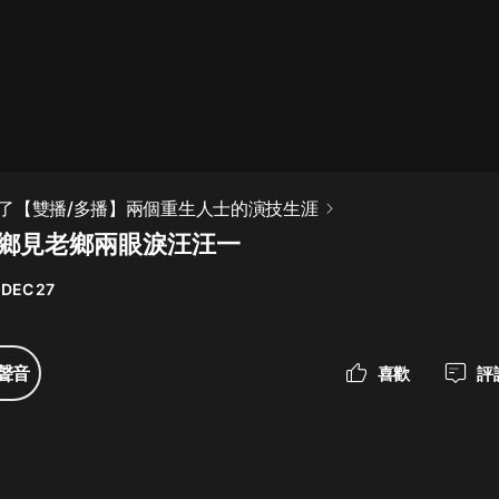
最佳女婿｜都市異能多人有聲劇｜一
種侃侃｜有聲小說
一種侃侃
米小圈上學記:一二三年級 | 暢銷出版
了【雙播/多播】兩個重生人士的演技生涯
物
老鄉見老鄉兩眼淚汪汪一
米小圈
 DEC 27
破壞者聯盟篇1-4季·猴子警長科學探
案記|寶寶巴士
寶寶巴士
聲音
喜歡
評
大奉打更人丨頭陀淵領銜多人有聲
劇|暢聽全集|王鶴棣、田曦薇主演影
視劇原著|賣報小郎君
頭陀淵講故事
總有這樣的歌只想一個人聽