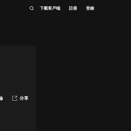
下載客戶端
註冊
登錄
論
分享