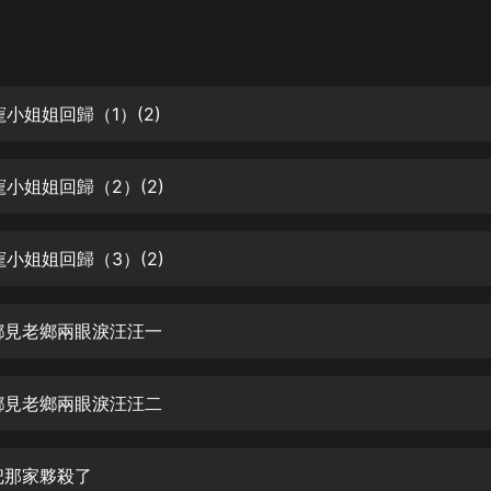
灰姑娘音樂
郭德綱於謙相聲全集
德雲社郭德綱相聲VIP
小姐姐回歸（1）(2)
安全警長啦咘啦哆·假期篇|新篇章加
更|寶寶巴士故事
寵小姐姐回歸（2）(2)
寶寶巴士
凡人修仙傳|楊洋主演影視原著|薑廣
濤配音多播版本
寵小姐姐回歸（3）(2)
光合積木
鄉見老鄉兩眼淚汪汪一
摸金天師【第一季】（紫襟演播）
有聲的紫襟
鄉見老鄉兩眼淚汪汪二
無敵六皇子|爆笑穿越|無敵流皇子|安
燃領銜有聲小說
安燃
把那家夥殺了