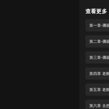
懸疑
查看更多
科幻
第一章-團寵
好書精講
外語
第二章-團
耽美
認知思維
第三章-團
人文
音樂
第四章 老
粵語
第五章 老
頭條
娛樂
第六章 去