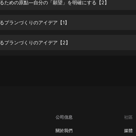
生命科學篇1-2·猴子警長科學探案記|
けるための原點―自分の「願望」を明確にする【2】
寶寶巴士科普
寶寶巴士
けるプランづくりのアイデア【1】
【新民間劇場】我的老千江湖｜ 有聲
的紫襟｜ 魔幻千手
有聲的紫襟
けるプランづくりのアイデア【2】
《夜色鋼琴曲》
夜色鋼琴曲趙海洋
太荒吞天訣丨熱血玄幻丨紫襟領銜有
聲劇
有聲的紫襟
嫡女貴嫁 | 一刀蘇蘇團隊制作 | 古言
宮鬥重生爽文 多人有聲劇
一刀蘇蘇
公司信息
社區
中國大案紀實 | 每日一驚案！真實案
件恐怖刑偵尚文
關於我們
媒體
大舌頭尚文