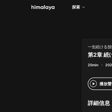
探索
全部
小說
個人成長
一生続ける技
相聲評書
第2章 
兒童
20min
202
歷史
情感治愈
播放聲
健康養生
商業財經
詳細信息
廣播劇