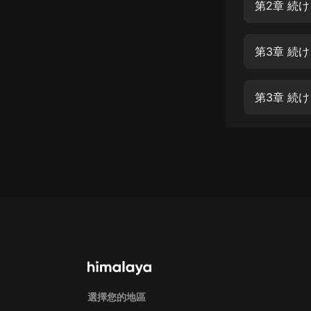
經典名著
第2章 続
人物傳記
第3章 続
電影
生活
第3章 続
英語
日語
課程
少兒教育
二次元
教育培訓
IT科技
汽車
選擇您的地區