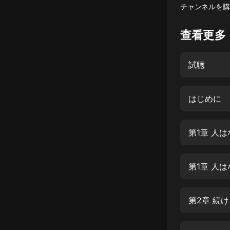
チャンネルを購
懸疑
查看更多
科幻
好書精講
試聴
外語
耽美
はじめに
認知思維
第1章 人
人文
音樂
第1章 人
粵語
頭條
第2章 続
娛樂