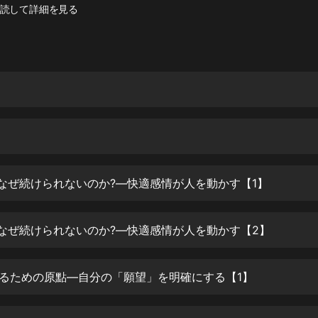
灰姑娘音樂
読して詳細を見る
郭德綱於謙相聲全集
德雲社郭德綱相聲VIP
安全警長啦咘啦哆·假期篇|新篇章加
更|寶寶巴士故事
寶寶巴士
凡人修仙傳|楊洋主演影視原著|薑廣
濤配音多播版本
光合積木
はなぜ続けられないのか?―快適感情が人を動かす【1】
摸金天師【第一季】（紫襟演播）
はなぜ続けられないのか?―快適感情が人を動かす【2】
有聲的紫襟
無敵六皇子|爆笑穿越|無敵流皇子|安
けるための原點―自分の「願望」を明確にする【1】
燃領銜有聲小說
安燃