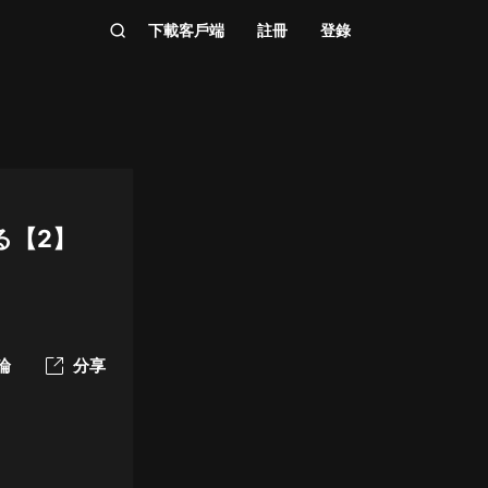
下載客戶端
註冊
登錄
る【2】
論
分享