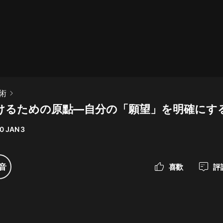
最佳女婿｜都市異能多人有聲劇｜一
種侃侃｜有聲小說
一種侃侃
米小圈上學記:一二三年級 | 暢銷出版
術
物
続けるための原點―自分の「願望」を明確にす
米小圈
0 JAN 3
破壞者聯盟篇1-4季·猴子警長科學探
案記|寶寶巴士
寶寶巴士
音
喜歡
評
大奉打更人丨頭陀淵領銜多人有聲
劇|暢聽全集|王鶴棣、田曦薇主演影
視劇原著|賣報小郎君
頭陀淵講故事
總有這樣的歌只想一個人聽