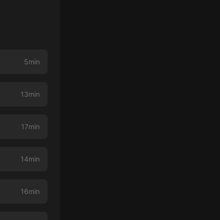
5min
13min
17min
14min
16min