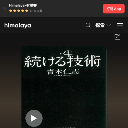
Himalaya-有聲書
打開 App
4.8k 安裝
探索