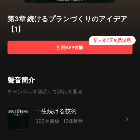
第3章 続けるプランづくりのアイデア
【1】
新人領7天免費試用
打開APP收聽
聲音簡介
チャンネルを購読して詳細を見る
一生続ける技術
395次播放
15條聲音