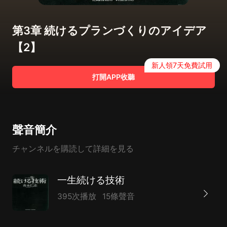
第3章 続けるプランづくりのアイデア
【2】
新人領7天免費試用
打開APP收聽
聲音簡介
チャンネルを購読して詳細を見る
一生続ける技術
395次播放
15條聲音