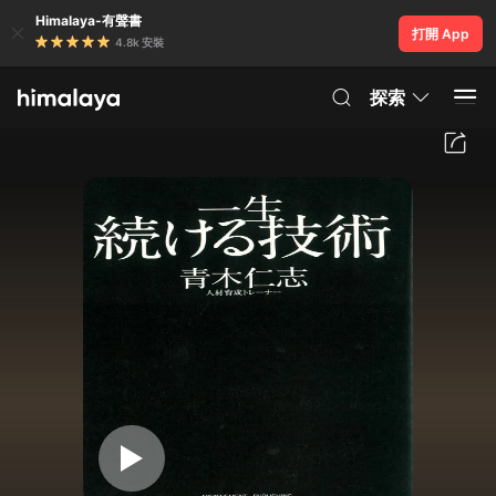
Himalaya-有聲書
打開 App
4.8k 安裝
探索