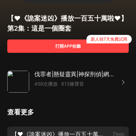
【♥《詭案迷凶》播放一百五十萬啦♥】
第2集：這是一個圈套
新人領7天免費試用
打開APP收聽
伐罪者|懸疑靈異|神探刑偵|網絡詭案|AI
459次播放
613條聲音
查看更多
【♥《詭案迷凶》播放一百五十萬啦♥】第1集：身為偵探的嫌疑
7min