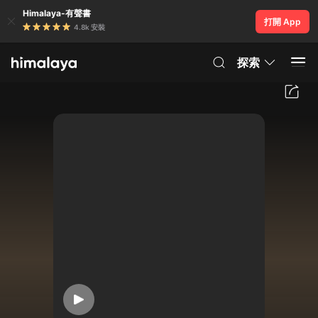
Himalaya-有聲書
打開 App
4.8k 安裝
探索