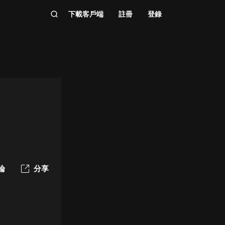
下載客戶端
註冊
登錄
論
分享