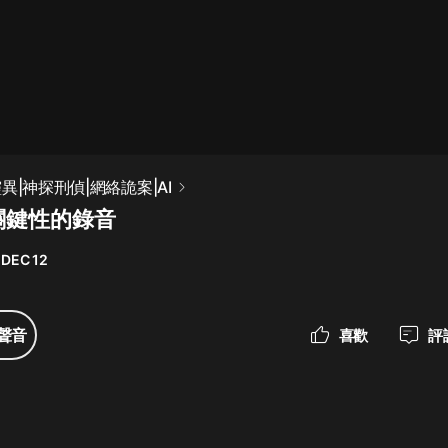
最佳女婿｜都市異能多人有聲劇｜一
種侃侃｜有聲小說
一種侃侃
米小圈上學記:一二三年級 | 暢銷出版
異|神探刑偵|網絡詭案|AI
物
關鍵性的錄音
米小圈
 DEC 12
破壞者聯盟篇1-4季·猴子警長科學探
案記|寶寶巴士
寶寶巴士
聲音
喜歡
評
大奉打更人丨頭陀淵領銜多人有聲
劇|暢聽全集|王鶴棣、田曦薇主演影
視劇原著|賣報小郎君
頭陀淵講故事
總有這樣的歌只想一個人聽