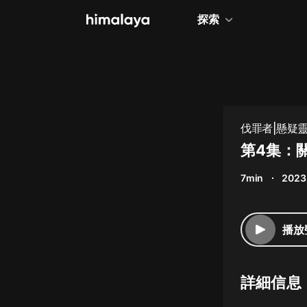
探索
全部
小說
個人成長
伐罪者|懸疑靈
相聲評書
第4集：
兒童
7min
2023
歷史
情感治愈
播放
健康養生
商業財經
詳細信息
廣播劇