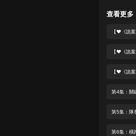
懸疑
查看更多
科幻
【♥《詭案
好書精講
外語
【♥《詭案
耽美
認知思維
【♥《詭案
人文
音樂
第4集：關
粵語
第5集：隊
頭條
娛樂
第6集：橫