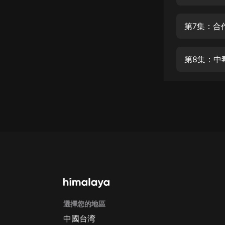
經典名著
人物傳記
第7集：合
電影
生活
第8集：中
英語
日語
課程
少兒教育
二次元
教育培訓
IT科技
選擇您的地區
汽車
中國台湾