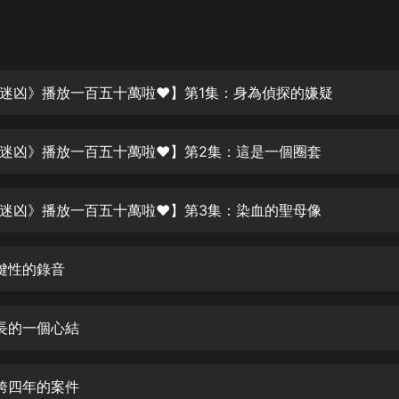
灰姑娘音樂
郭德綱於謙相聲全集
德雲社郭德綱相聲VIP
迷凶》播放一百五十萬啦♥】第1集：身為偵探的嫌疑
安全警長啦咘啦哆·假期篇|新篇章加
更|寶寶巴士故事
迷凶》播放一百五十萬啦♥】第2集：這是一個圈套
寶寶巴士
凡人修仙傳|楊洋主演影視原著|薑廣
濤配音多播版本
迷凶》播放一百五十萬啦♥】第3集：染血的聖母像
光合積木
鍵性的錄音
摸金天師【第一季】（紫襟演播）
有聲的紫襟
長的一個心結
無敵六皇子|爆笑穿越|無敵流皇子|安
燃領銜有聲小說
安燃
跨四年的案件