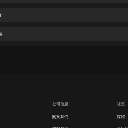
生命科學篇1-2·猴子警長科學探案記|
寶寶巴士科普
寶寶巴士
作
【新民間劇場】我的老千江湖｜ 有聲
的紫襟｜ 魔幻千手
毒
有聲的紫襟
《夜色鋼琴曲》
夜色鋼琴曲趙海洋
太荒吞天訣丨熱血玄幻丨紫襟領銜有
聲劇
有聲的紫襟
嫡女貴嫁 | 一刀蘇蘇團隊制作 | 古言
宮鬥重生爽文 多人有聲劇
公司信息
社區
一刀蘇蘇
中國大案紀實 | 每日一驚案！真實案
關於我們
媒體
件恐怖刑偵尚文
大舌頭尚文