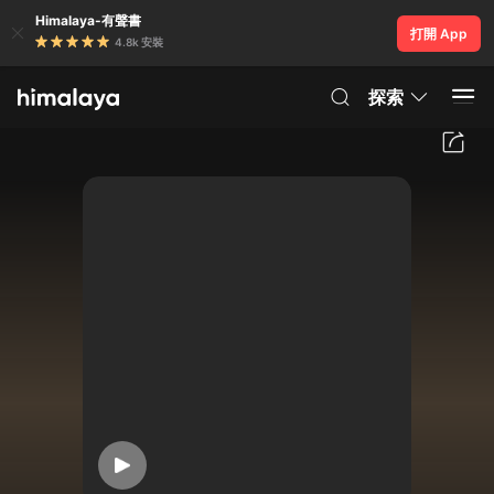
Himalaya-有聲書
打開 App
4.8k 安裝
探索