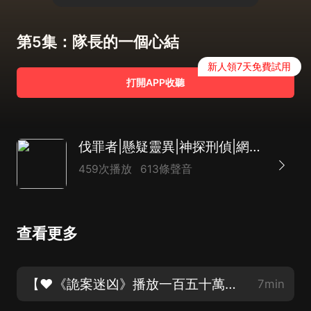
第5集：隊長的一個心結
新人領7天免費試用
打開APP收聽
伐罪者|懸疑靈異|神探刑偵|網絡詭案|AI
459次播放
613條聲音
查看更多
【♥《詭案迷凶》播放一百五十萬啦♥】第1集：身為偵探的嫌疑
7min